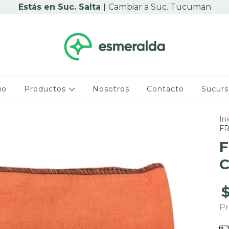
Cambiar a Suc. Tucuman
io
Productos
Nosotros
Contacto
Sucurs
Ini
FR
F
$
Pr