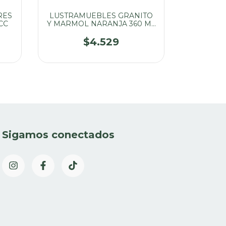
RES
LUSTRAMUEBLES GRANITO
CIF ULT
CC
Y MARMOL NARANJA 360 ML
MULTIS
BLEM
M
$4.529
Sigamos conectados