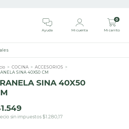
0
Ayuda
Mi cuenta
Mi carrito
ales
cio
>
COCINA
>
ACCESORIOS
>
ANELA SINA 40X50 CM
RANELA SINA 40X50
CM
1.549
ecio sin impuestos
$1.280,17