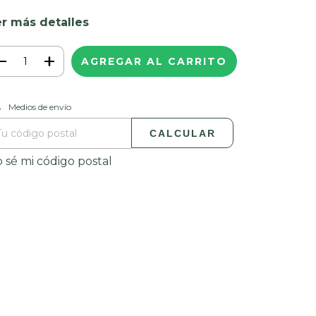
r más detalles
tregas para el CP:
CAMBIAR CP
Medios de envío
CALCULAR
 sé mi código postal