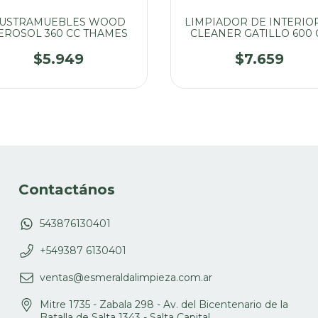
USTRAMUEBLES WOOD
LIMPIADOR DE INTERIO
EROSOL 360 CC THAMES
CLEANER GATILLO 600 
$5.949
$7.659
Contactános
543876130401
+549387 6130401
ventas@esmeraldalimpieza.com.ar
Mitre 1735 - Zabala 298 - Av. del Bicentenario de la
Batalla de Salta 1343 - Salta Capital