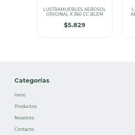
O CITRUS
LUSTRAMUEBLES AEROSOL
L
S X 400
ORIGINAL X 360 CC BLEM
A
LO
$5.829
Categorías
Inicio
Productos
Nosotros
Contacto