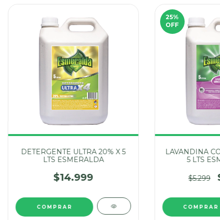
25
%
OFF
DETERGENTE ULTRA 20% X 5
LAVANDINA C
LTS ESMERALDA
5 LTS E
$14.999
$5.299