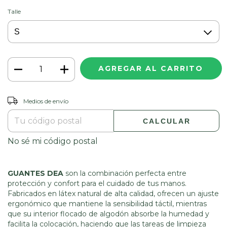
Talle
Entregas para el CP:
CAMBIAR CP
Medios de envío
CALCULAR
No sé mi código postal
GUANTES DEA
son la combinación perfecta entre
protección y confort para el cuidado de tus manos.
Fabricados en látex natural de alta calidad, ofrecen un ajuste
ergonómico que mantiene la sensibilidad táctil, mientras
que su interior flocado de algodón absorbe la humedad y
facilita la colocación, haciendo que las tareas de limpieza