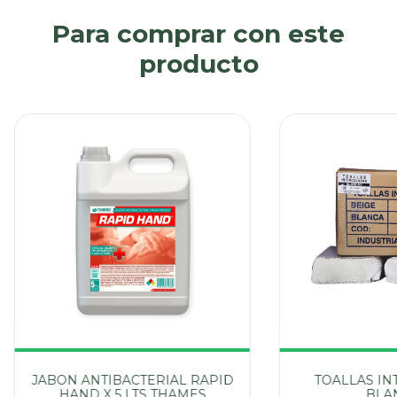
Para comprar con este
producto
JABON ANTIBACTERIAL RAPID
TOALLAS IN
HAND X 5 LTS THAMES
BLA