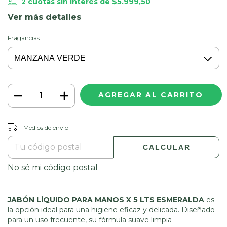
2
cuotas sin interés de
$5.999,50
Ver más detalles
Fragancias
Entregas para el CP:
CAMBIAR CP
Medios de envío
CALCULAR
No sé mi código postal
JABÓN LÍQUIDO PARA MANOS X 5 LTS ESMERALDA
es
la opción ideal para una higiene eficaz y delicada. Diseñado
para un uso frecuente, su fórmula suave limpia