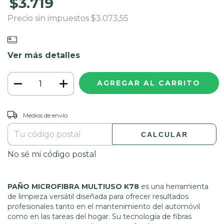
$3.719
Precio sin impuestos
$3.073,55
Ver más detalles
Entregas para el CP:
CAMBIAR CP
Medios de envío
CALCULAR
No sé mi código postal
PAÑO MICROFIBRA MULTIUSO K78
es una herramienta
de limpieza versátil diseñada para ofrecer resultados
profesionales tanto en el mantenimiento del automóvil
como en las tareas del hogar. Su tecnología de fibras