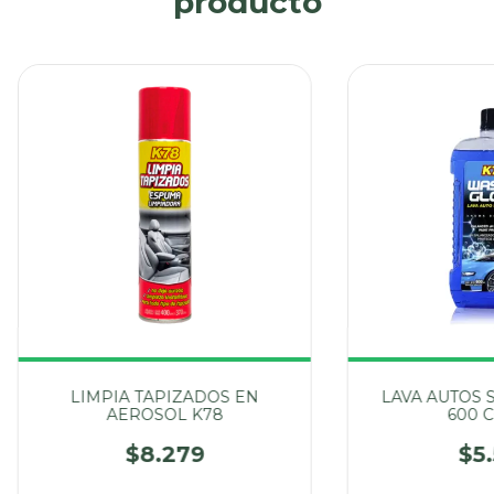
producto
LIMPIA TAPIZADOS EN
LAVA AUTOS 
AEROSOL K78
600 C
$8.279
$5.